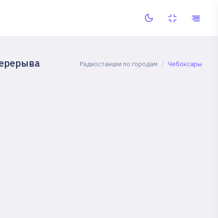
перерыва
Радиостанции по городам
Чебоксары