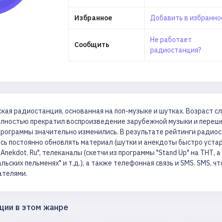
Избранное
Добавить в избранн
Не работает
Сообщить
радиостанция?
ская радиостанция, основанная на поп-музыке и шутках. Возраст с
олностью прекратил воспроизведение зарубежной музыки и перешел
рограммы значительно изменились. В результате рейтинги радио
сь постоянно обновлять материал (шутки и анекдоты быстро устар
"Anekdot. Ru", телеканалы (скетчи из программы "Stand Up" на ТНТ
ральских пельменях" и т.д.), а также телефонная связь и SMS. SMS
ателями.
ции в этом жанре