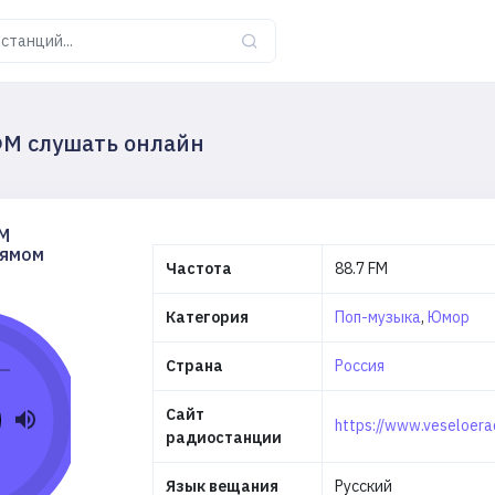
М слушать онлайн
М
рямом
Частота
88.7 FM
Категория
Поп-музыка
,
Юмор
Страна
Россия
Сайт
https://www.veseloerad
радиостанции
Язык вещания
Русский