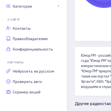
Категории
О САЙТЕ
Контакты
Правообладателям
Конфиденциальность
Юмор FM - россий
года "Юмор FM" п
ПАРТНЕРЫ
юмористические п
Нейросеть на русском
"Юмор FM" пришло
такие как портал 
Проверить авто
Урганте", КВН, "У
ведущими и слуш
Скринер акций
Другие радиостан