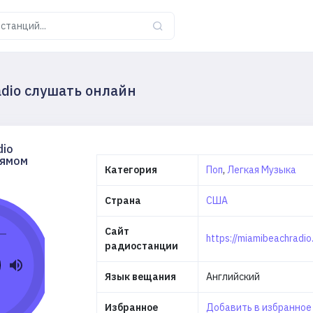
adio слушать онлайн
dio
рямом
Категория
Поп
,
Легкая Музыка
Страна
США
Сайт
https://miamibeachradio
радиостанции
Язык вещания
Английский
Избранное
Добавить в избранно